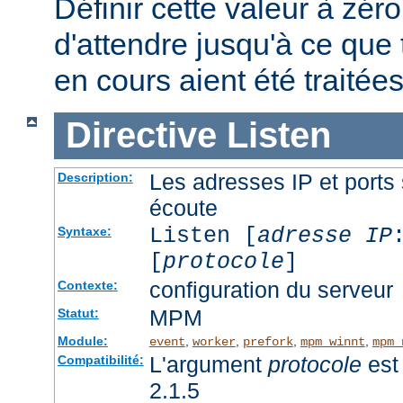
Définir cette valeur à zéro
d'attendre jusqu'à ce que 
en cours aient été traitées
Directive
Listen
Les adresses IP et ports 
Description:
écoute
Listen [
adresse IP
Syntaxe:
[
protocole
]
configuration du serveur
Contexte:
MPM
Statut:
Module:
,
,
,
,
event
worker
prefork
mpm_winnt
mpm_
L'argument
protocole
est 
Compatibilité:
2.1.5