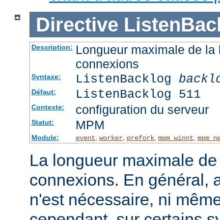
Directive
ListenBac
Longueur maximale de la l
Description:
connexions
ListenBacklog
backl
Syntaxe:
ListenBacklog 511
Défaut:
configuration du serveur
Contexte:
MPM
Statut:
Module:
,
,
,
,
event
worker
prefork
mpm_winnt
mpm_n
La longueur maximale de l
connexions. En général, 
n'est nécessaire, ni même
cependant, sur certains sy