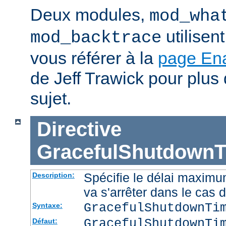
Deux modules,
mod_wha
utilisen
mod_backtrace
vous référer à la
page En
de Jeff Trawick pour plus 
sujet.
Directive
GracefulShutdownT
Spécifie le délai maximu
Description:
va s'arrêter dans le cas 
GracefulShutdownTi
Syntaxe:
GracefulShutdownTi
Défaut: