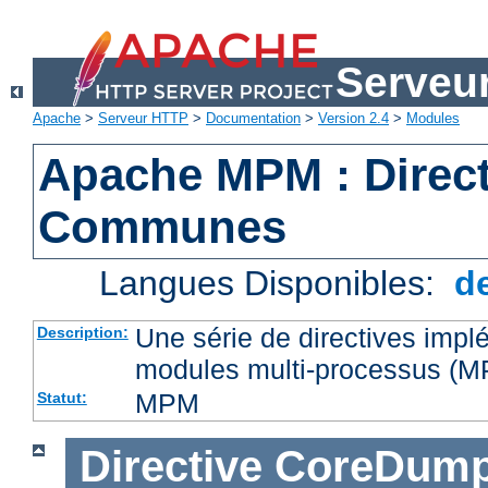
Serveu
Apache
>
Serveur HTTP
>
Documentation
>
Version 2.4
>
Modules
Apache MPM : Direct
Communes
Langues Disponibles:
d
Une série de directives impl
Description:
modules multi-processus (
MPM
Statut:
Directive
CoreDump