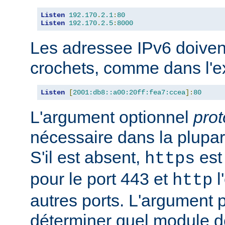
Listen
192.170
.
2.1
:
80
Listen
192.170
.
2.5
:
8000
Les adressee IPv6 doiven
crochets, comme dans l'e
Listen
[
2001:db8::a00:20ff:fea7:ccea
]:
80
L'argument optionnel
prot
nécessaire dans la plupar
S'il est absent,
est 
https
pour le port 443 et
l
http
autres ports. L'argument p
déterminer quel module doi