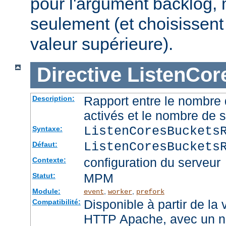
pour l'argument backlog, 
seulement (et choisissent
valeur supérieure).
Directive
ListenCor
Rapport entre le nombre
Description:
activés et le nombre de 
ListenCoresBuckets
Syntaxe:
ListenCoresBuckets
Défaut:
configuration du serveur
Contexte:
MPM
Statut:
Module:
,
,
event
worker
prefork
Disponible à partir de la
Compatibilité:
HTTP Apache, avec un no