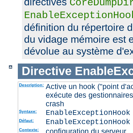
directives
CoreDumpDi
EnableExceptionHoo
définition du répertoire 
du vidage mémoire est 
dévolue au système d'exp
Directive
EnableEx
Active un hook ("point d'a
Description:
exécute des gestionnaires
crash
EnableExceptionHook
Syntaxe:
EnableExceptionHook
Défaut:
configuration du serveur
Contexte: