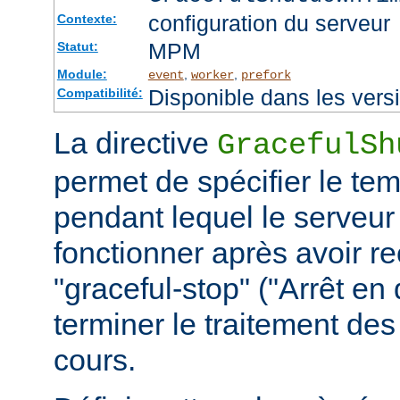
configuration du serveur
Contexte:
MPM
Statut:
Module:
,
,
event
worker
prefork
Disponible dans les vers
Compatibilité:
La directive
GracefulSh
permet de spécifier le te
pendant lequel le serveur
fonctionner après avoir re
"graceful-stop" ("Arrêt en
terminer le traitement de
cours.