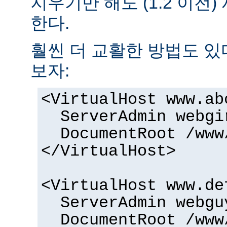
지우기만 해도 (1.2 이전
한다.
훨씬 더 교활한 방법도 있
보자:
<VirtualHost www.ab
ServerAdmin webgi
DocumentRoot /www
</VirtualHost>
<VirtualHost www.de
ServerAdmin webgu
DocumentRoot /www