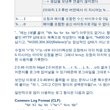
=
응답을 보낸후 연결이 끊어졌다.
-
(아파치 1.3 후반 버전에서 이 지시어는
%..
요청과 헤더를 포함한 수신 바이트수로 0일 
%...I
헤더를 포함한 송신 바이트수로 0일 수 없다
%...O
"
...
"에는 (
예를 들어
,
) 아무것도 없거나, 
"%h %u %r %s %b"
붙인 HTTP 상태코드 목록으로 작성한다. 예를 들어, "%400,501{User
남기고, "%!200,304,302{Referer}i"는 정상적인 상태가
아닌
모
수정자 "<"와 ">"는 내부 리다이렉션된 요청에서 각각 처음 
지시어는 마지막 요청을 본다. 그래서
는 요청의 마지막 상
%
%>s
한 사용자를 기록한다.
2.0.46 이전의 httpd 2.0 버전은
,
,
의 결과 
%...r
%...i
%...o
어문자를 로그에 집어넣을 수 있기때문에 로그파일을 그대로 다
보안상 이유로 2.0.46부터 출력할 수 없는 문자나 다른 특수
에 붙이는
와
, 그리고 C언어 형식의 공백문자들(
,
등)이
"
\
\n
\t
일반적으로 많이 사용하는 로그 형식은 다음과 같다.
Common Log Format (CLF)
"%h %l %u %t \"%r\" %>s %b"