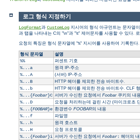
로그 형식 지정하기
과
지시어의 형식 아규먼트는 문자열이다
LogFormat
CustomLog
과 탭을 나타내는 C의 "\n"과 "\t" 제어문자를 사용할 수 
요청의 특징은 형식 문자열에 "
" 지시어를 사용하여 기록한다
%
형식 문자열
설명
퍼센트 기호
%%
원격 IP-주소
%...a
(서버) IP-주소
%...A
HTTP 헤더를 제외한 전송 바이트수.
%...B
HTTP 헤더를 제외한 전송 바이트수. CLF 
%...b
서버가 수신한 요청에서
Foobar
쿠키의 내용
%...{
Foobar
}C
요청을 처리하는데 걸린 시간 (마이크로초 단
%...D
환경변수
FOOBAR
의 내용
%...{
FOOBAR
}e
파일명
%...f
원격 호스트
%...h
요청 프로토콜
%...H
서버가 수신한 요청에서
헤더의 내
%...{
Foobar
}i
Foobar
: