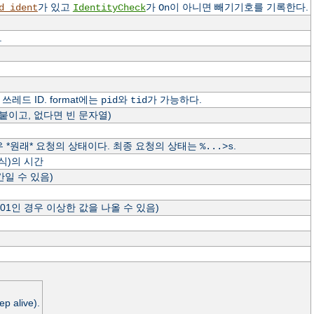
가 있고
가
이 아니면 빼기기호를 기록한다.
d_ident
IdentityCheck
On
.
레드 ID. format에는
와
가 가능하다.
pid
tid
 붙이고, 없다면 빈 문자열)
경우 *원래* 요청의 상태이다. 최종 요청의 상태는
.
%...>s
형식)의 시간
간일 수 있음)
401인 경우 이상한 값을 나올 수 있음)
live).