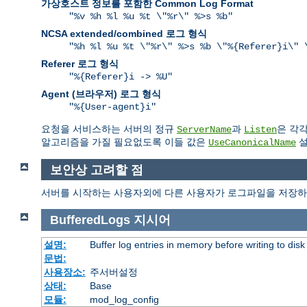
가상호스트 정보를 포함한 Common Log Format
"%v %h %l %u %t \"%r\" %>s %b"
NCSA extended/combined 로그 형식
"%h %l %u %t \"%r\" %>s %b \"%{Referer}i\" 
Referer 로그 형식
"%{Referer}i -> %U"
Agent (브라우저) 로그 형식
"%{User-agent}i"
요청을 서비스하는 서버의 정규
과
은 각
ServerName
Listen
알고리즘을 가질 필요없도록 이들 값은
설
UseCanonicalName
보안상 고려할 점
서버를 시작하는 사용자외에 다른 사용자가 로그파일을 저장하
BufferedLogs
지시어
설명:
Buffer log entries in memory before writing to disk
문법:
사용장소:
주서버설정
상태:
Base
모듈:
mod_log_config