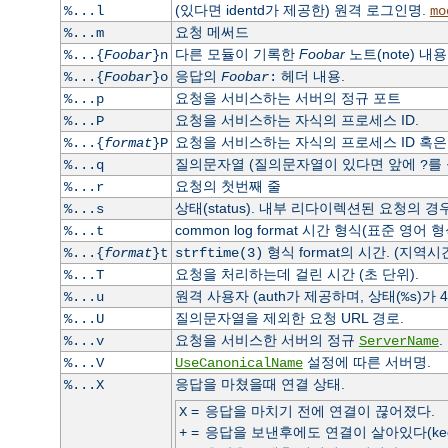
(있다면 identd가 제공한) 원격 로그인명.
%...l
mo
요청 메써드
%...m
다른 모듈이 기록한
Foobar
노트(note) 내용
%...{
Foobar
}n
응답의
헤더 내용.
%...{
Foobar
}o
Foobar
:
요청을 서비스하는 서버의 정규 포트
%...p
요청을 서비스하는 자식의 프로세스 ID.
%...P
요청을 서비스하는 자식의 프로세스 ID 혹은 쓰
%...{
format
}P
질의문자열 (질의문자열이 있다면 앞에
를
%...q
?
요청의 첫번째 줄
%...r
상태(status). 내부 리다이렉션된 요청의 
%...s
common log format 시간 형식(표준 영어 
%...t
형식 format의 시간. (지역시
%...{
format
}t
strftime(3)
요청을 처리하는데 걸린 시간 (초 단위).
%...T
원격 사용자 (auth가 제공하며, 상태(
)가 
%...u
%s
질의문자열을 제외한 요청 URL 경로.
%...U
요청을 서비스한 서버의 정규
.
%...v
ServerName
설정에 따른 서버명.
%...V
UseCanonicalName
응답을 마쳤을때 연결 상태.
%...X
=
응답을 마치기 전에 연결이 끊어졌다.
X
=
응답을 보낸후에도 연결이 살아있다(keep a
+