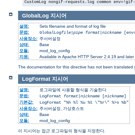
CustomLog nongif-requests.log common env=!gif
GlobalLog
지시어
설명:
Sets filename and format of log file
문법:
GlobalLog
file
|
pipe
format
|
nickname
[env=
사용장소:
주서버설정
상태:
Base
모듈:
mod_log_config
지원:
Available in Apache HTTP Server 2.4.19 and later
The documentation for this directive has not been translated 
LogFormat
지시어
설명:
로그파일에 사용할 형식을 기술한다
문법:
LogFormat
format
|
nickname
[
nickname
]
기본값:
LogFormat "%h %l %u %t \"%r\" %>s %b"
사용장소:
주서버설정, 가상호스트
상태:
Base
모듈:
mod_log_config
이 지시어는 접근 로그파일의 형식을 지정한다.