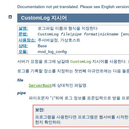
Documentation not yet translated. Please see English versio
CustomLog
지시어
설명:
로그파일 이름과 형식을 지정한다
문법:
CustomLog
file
|
pipe
format
|
nickname
[env
사용장소:
주서버설정, 가상호스트
상태:
Base
모듈:
mod_log_config
서버가 요청을 로그에 남길때
지시어를 사용한다. 
CustomLog
로그를 기록할 장소를 지정하는 첫번째 아규먼트에는 다음 둘중
file
에 상대적인 파일명.
ServerRoot
pipe
파이프문자 "
"뒤에 로그 정보를 표준입력으로 받을 프
|
보안:
프로그램을 사용한다면 프로그램은 웹서버를 시작한 사
한지 확인하라.