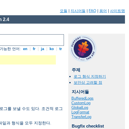
모듈
|
지시어들
|
FAQ
|
용어
|
사이트맵
 2.4
가능한 언어:
en
|
fr
|
ja
|
ko
|
tr
주제
로그 형식 지정하기
보안상 고려할 점
지시어들
BufferedLogs
CustomLog
GlobalLog
로그를 보낼 수도 있다. 조건적 로그
LogFormat
TransferLog
파일과 형식을 모두 지정한다.
Bugfix checklist