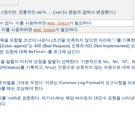
였지만, 전통적인 ssl
문법과 겹쳐서 변경했다.)
.c
%...{
var
}c
수 없다. 이를 사용하려면
가 필요하다.
mod_logio
. 이를 사용하려면
가 필요하다.
mod_logio
항목을 포함할 조건이 나온다 (조건을 만족하지 않으면 자리에 "-"를 기록한다
-agent}i"는 400 (Bad Request) 오류와 501 (Not Implemente
든 요청에 대해
를 로그에 남긴다.
Referer:
요청을 말할지 마지막 요청을 말할지 선택한다. 기본적으로
%s, %U, %T, %
태(status)를 기록하고,
는 인증으로 보호하지 않는 자원으로 내부 
%<u
문자열을 그대로 두었다. 이유는 Common Log Format의 요구사항을 
룰 때는 조심해야 한다.
문자를
로 표현한다. 여기서
hh
는 해당 바이트의 16진수 표현을 나타낸
\x
hh
다.