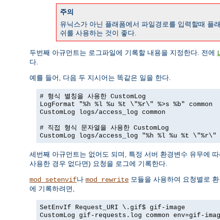
주의
유닉스가 아닌 플래폼에서 파일경로를 입력할때 플래
쉬를 사용하는 것이 좋다.
두번째 아규먼트는 로그파일에 기록할 내용을 지정한다. 전에
다.
예를 들어, 다음 두 지시어는 똑같은 일을 한다.
# 형식 별칭을 사용한 CustomLog
LogFormat "%h %l %u %t \"%r\" %>s %b" common
CustomLog logs/access_log common
# 직접 형식 문자열을 사용한 CustomLog
CustomLog logs/access_log "%h %l %u %t \"%r\"
세번째 아규먼트는 없어도 되며, 특정 서버 환경변수 유무에 
사용한 경우 없다면) 요청을 로그에 기록한다.
나
모듈을 사용하여 요청별로 환경
mod_setenvif
mod_rewrite
에 기록하려면,
SetEnvIf Request_URI \.gif$ gif-image
CustomLog gif-requests.log common env=gif-ima